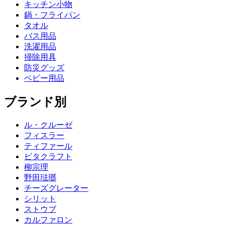
キッチン小物
鍋・フライパン
タオル
バス用品
洗濯用品
掃除用具
防災グッズ
ベビー用品
ブランド別
ル・クルーゼ
フィスラー
ティファール
ビタクラフト
柳宗理
野田琺瑯
チーズグレーター
シリット
ストウブ
カルファロン