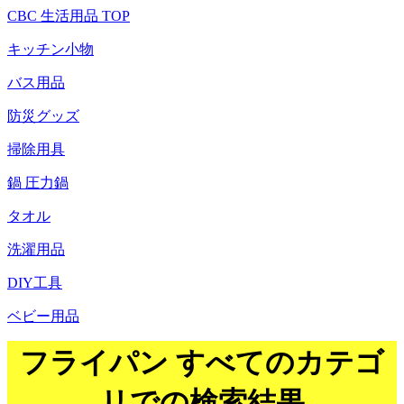
CBC 生活用品 TOP
キッチン小物
バス用品
防災グッズ
掃除用具
鍋 圧力鍋
タオル
洗濯用品
DIY工具
ベビー用品
フライパン すべてのカテゴ
リでの検索結果