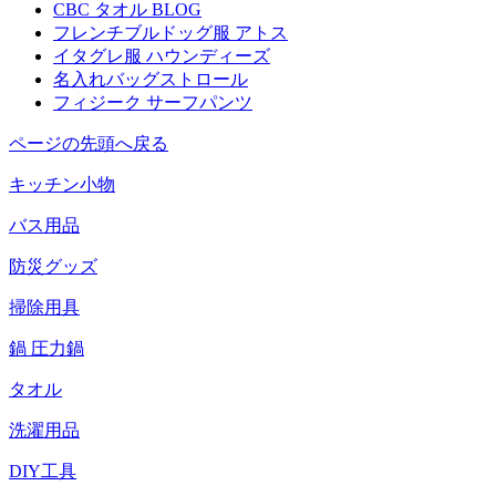
CBC タオル BLOG
フレンチブルドッグ服 アトス
イタグレ服 ハウンディーズ
名入れバッグストロール
フィジーク サーフパンツ
ページの先頭へ戻る
キッチン小物
バス用品
防災グッズ
掃除用具
鍋 圧力鍋
タオル
洗濯用品
DIY工具