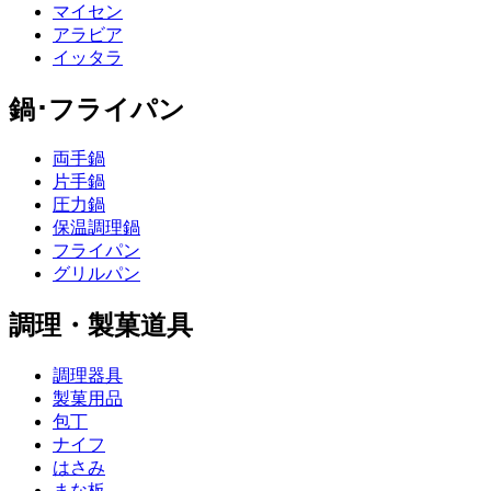
マイセン
アラビア
イッタラ
鍋･フライパン
両手鍋
片手鍋
圧力鍋
保温調理鍋
フライパン
グリルパン
調理・製菓道具
調理器具
製菓用品
包丁
ナイフ
はさみ
まな板